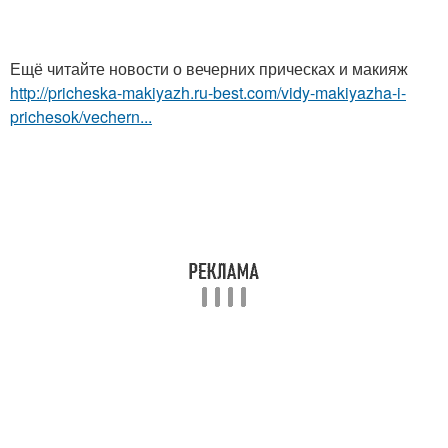
Ещё читайте новости о вечерних прическах и макияж
http://pricheska-makiyazh.ru-best.com/vidy-makiyazha-i-
prichesok/vechern...