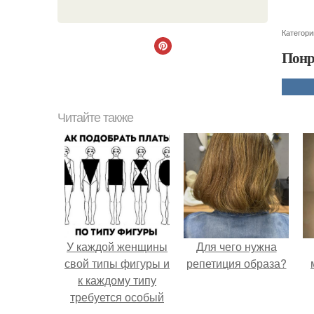
Категори
Понр
Читайте также
У каждой женщины
Для чего нужна
свой типы фигуры и
репетиция образа?
к каждому типу
требуется особый
подход.