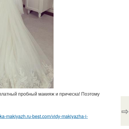
сплатный пробный макияж и прическа! Поэтому
⇨
eska-makiyazh.ru-best.com/vidy-makiyazha-i-