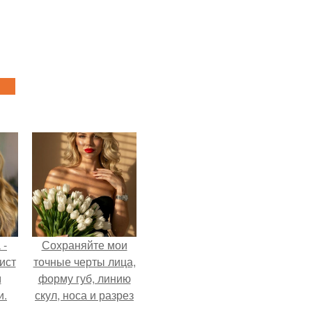
 -
Сохраняйте мои
ист
точные черты лица,
м
форму губ, линию
и.
скул, носа и разрез
глаз.