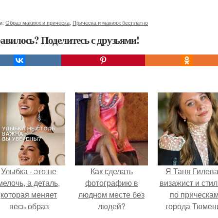
и:
Образ макияж и прическа
,
Прическа и макияж бесплатно
авилось? Поделитесь с друзьями!
Улыбка - это не
Как сделать
Я Таня Гилева
мелочь, а деталь,
фотографию в
визажист и стил
которая меняет
людном месте без
по прическа
весь образ
людей?
города Тюмен
человека.