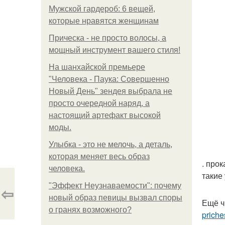
Мужской гардероб: 6 вещей,
которые нравятся женщинам
Прическа - не просто волосы, а
мощный инструмент вашего стиля!
На шанхайской премьере
"Человека - Паука: Совершенно
Новый День" зендея выбрала не
просто очередной наряд, а
настоящий артефакт высокой
моды.
Улыбка - это не мелочь, а деталь,
которая меняет весь образ
. про
человека.
такие
"Эффект Неузнаваемости": почему
⇦
новый образ певицы вызвал споры
Ещё ч
о гранях возможного?
priche