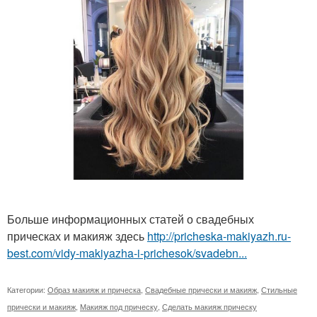
Больше информационных статей о свадебных
прическах и макияж здесь
http://pricheska-makiyazh.ru-
best.com/vidy-makiyazha-i-prichesok/svadebn...
Категории:
Образ макияж и прическа
,
Свадебные прически и макияж
,
Стильные
прически и макияж
,
Макияж под прическу
,
Сделать макияж прическу