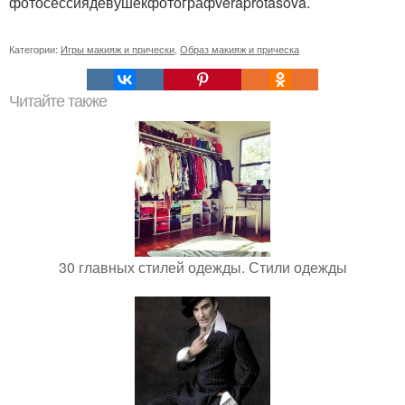
фотосессиядевушекфотографveraprotasova.
Категории:
Игры макияж и прически
,
Образ макияж и прическа
Читайте также
30 главных стилей одежды. Стили одежды