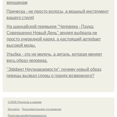
женщинам
Прическа - не просто волосы, а мощный инструмент
вашего стиля!
На шанхайской премьере "Человека - Паука:
Совершенно Новый День" зендея выбрала не
просто очередной наряд, а настоящий артефакт
высокой моды.
Улыбка - это не мелочь, а деталь, которая меняет
весь образ человека.
"Эффект Неузнаваемости": почему новый образ
певицы вызвал споры о гранях возможного?
© 2026 Прическа и макияж
Контакты
Пользовательское соглашение
Политика конфидециальности