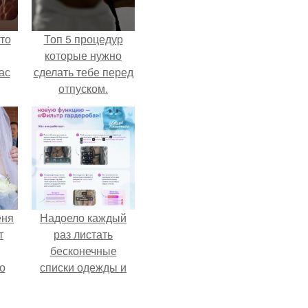
то
Топ 5 процедур
которые нужно
ас
сделать тебе перед
отпуском.
ние
а,
ы в
еня
Надоело каждый
т
раз листать
бесконечные
о
списки одежды и
заново собирать
любимый лук по