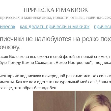
ПРИЧЕСКА И МАКИЯЖ
прическах и макияже лица, новости, отзывы, новинки, сек
ичесок
как делать прически и макияж
причес
писчики не налюбуются на резко п
очкову.
асия Волочкова выложила в свой фотоблог новый снимок, 
бую Погоду Важно Создавать Яркое Настроение", - подписа
ментариях подписчики в очередной раз отметили, как сильн
именты. Как же вам идет этот натуральный мейк ап ", "вам о
сающе, этот образ бесподобен