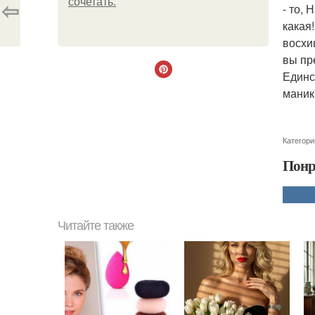
⇦
сочетать.
- то,
какая
восхи
вы пр
Единс
маник
Категори
Понр
Читайте также