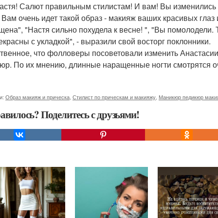
 Настя! Салют правильным стилистам! И вам! Вы изменились в
! Вам очень идет такой образ - макияж ваших красивых глаз 
щена", "Настя сильно похудела к весне! ", "Вы помолодели.
екрасны с укладкой", - выразили свой восторг поклонники.
твенное, что фолловеры посоветовали изменить Анастасии 
юр. По их мнению, длинные наращенные ногти смотрятся о
и:
Образ макияж и прическа
,
Стилист по прическам и макияжу
,
Маникюр педикюр маки
авилось? Поделитесь с друзьями!