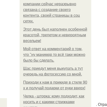
компании сейчас неразрывно
связана с создание своего
контента, своей страницы в соц
сетях.
Этот день был наполнен особенной
красотой, трепетом и невероятным
весельем!
Мой ответ на комментарий о том,
что "ну маникюр то всё таки можно
было бы сделать.
Щас приедут меня выкупать а тут
очередь на фотосессию со мной.
Приходи к нам в прикиде в стиле 90
х и получай подарки от руки вверх!
Челка - шторка: кому подходит, как
носить и с какими стрижками
. Отр