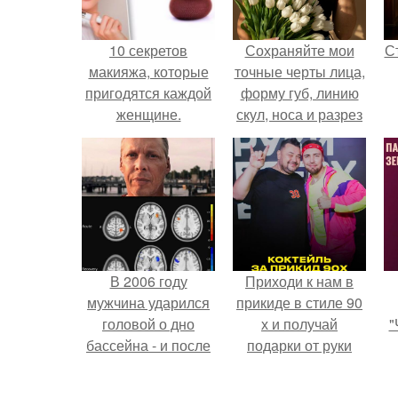
10 секретов
Сохраняйте мои
С
макияжа, которые
точные черты лица,
пригодятся каждой
форму губ, линию
женщине.
скул, носа и разрез
глаз.
э
В 2006 году
Приходи к нам в
мужчина ударился
прикиде в стиле 90
головой о дно
х и получай
"
бассейна - и после
подарки от руки
этого его жизнь
вверх!
изменилась самым
з