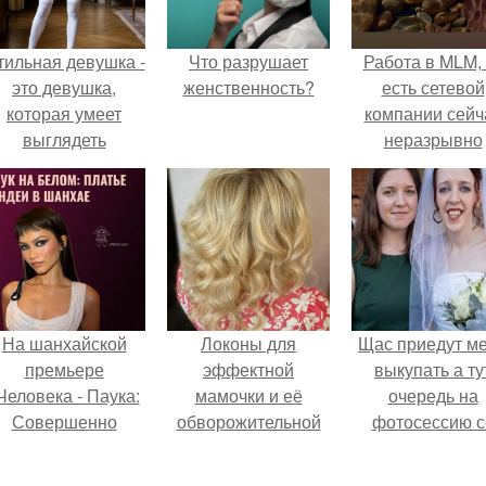
тильная девушка -
Что разрушает
Работа в MLM, 
это девушка,
женственность?
есть сетевой
которая умеет
компании сейч
выглядеть
неразрывно
привлекательно и
связана с созда
легантно в любои
своего контент
ситуации.
своей страниц
соц сетях.
На шанхайской
Локоны для
Щас приедут м
премьере
эффектной
выкупать а ту
Человека - Паука:
мамочки и её
очередь на
Совершенно
обворожительной
фотосессию с
Новый День"
дочурки.
мной.
ендея выбрала не