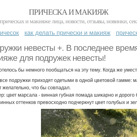
ПРИЧЕСКА И МАКИЯЖ
прическах и макияже лица, новости, отзывы, новинки, сек
ичесок
как делать прически и макияж
причес
ружки невесты +. В последнее врем
ияже для подружек невесты!
отелось бы немного пообщаться на эту тему. Когда же умес
 все подружки приходят одетыми в одной цветовой гамме: 
т желательно, что бы совпадал.
р: цвет марсала - винная губная помада шикарно и дорого 
винных оттенков превосходно подчеркнут цвет голубых и зел