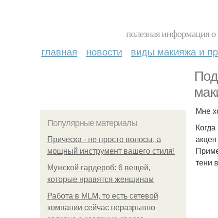
полезная информация о 
главная
новости
виды макияжа и пр
Под
мак
Мне х
Популярные материалы
Когда
акцен
Прическа - не просто волосы, а
Приме
мощный инструмент вашего стиля!
тени 
Мужской гардероб: 6 вещей,
которые нравятся женщинам
Работа в MLM, то есть сетевой
компании сейчас неразрывно