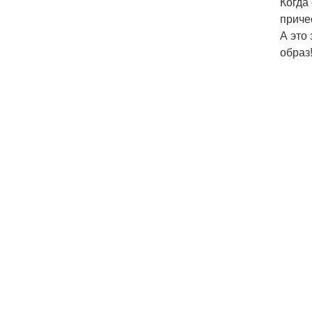
Когда
приче
А это
образ