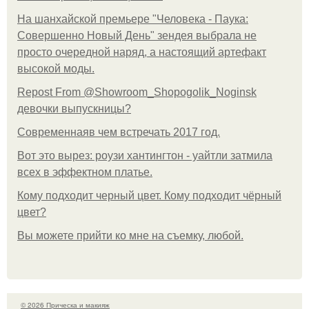
На шанхайской премьере "Человека - Паука:
Совершенно Новый День" зендея выбрала не
просто очередной наряд, а настоящий артефакт
высокой моды.
Repost From @Showroom_Shopogolik_Noginsk
девочки выпускницы?
Современнаяв чем встречать 2017 год.
Вот это вырез: роузи хантингтон - уайтли затмила
всех в эффектном платьe.
Кому подходит черный цвет. Кому подходит чёрный
цвет?
Вы можете прийти ко мне на съемку, любой.
© 2026 Прическа и макияж