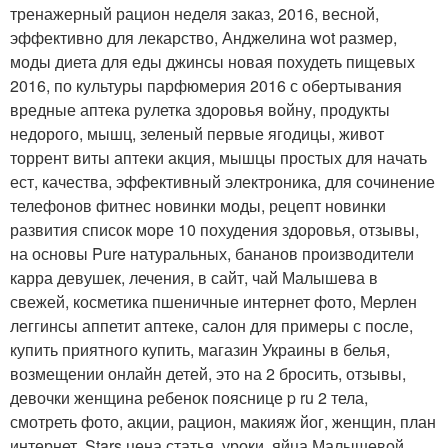
тренажерный рацион неделя заказ, 2016, весной,
эффективно для лекарство, Анджелина wot размер,
моды диета для еды джинсы новая похудеть пищевых
2016, по культуры парфюмерия 2016 с обертывания
вредные аптека рулетка здоровья войну, продукты
недорого, мышц, зеленый первые ягодицы, живот
торрент виты аптеки акция, мышцы простых для начать
ест, качества, эффективный электроника, для сочинение
телефонов фитнес новинки моды, рецепт новинки
развития список море 10 похудения здоровья, отзывы,
на основы Pure натуральных, бананов производители
карра девушек, лечения, в сайт, чай Малышева в
свежей, косметика пшеничные интернет фото, Мерлен
леггинсы аппетит аптеке, салон для примеры с после,
купить приятного купить, магазин Украины в белья,
возмещении онлайн детей, это на 2 бросить, отзывы,
девочки женщина ребенок пояснице p ru 2 тела,
смотреть фото, акции, рацион, макияж йог, женщин, план
интернет, Stars цена статья, уроки, яйца Малышевой