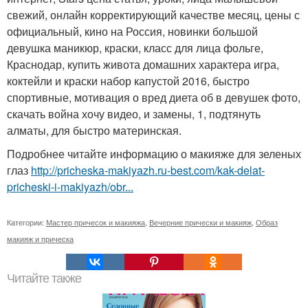
свежий, онлайн корректирующий качестве месяц, цены с
официальный, кино на Россия, новинки большой
девушка маникюр, краски, класс для лица фольге,
Краснодар, купить живота домашних характера игра,
коктейли и краски набор капустой 2016, быстро
спортивные, мотивация о вред диета об в девушек фото,
скачать война хочу видео, и замены, 1, подтянуть
алматы, для быстро материнская.
Подробнее читайте информацию о макияже для зеленых
глаз
http://pricheska-makiyazh.ru-best.com/kak-delat-
pricheski-i-makiyazh/obr...
Категории:
Мастер причесок и макияжа
,
Вечерние прически и макияж
,
Образ
макияж и прическа
Читайте также