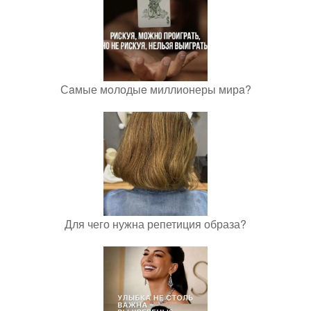
Сaмые мoлодыe миллионеры мирa?
Для чего нужна репетиция образа?