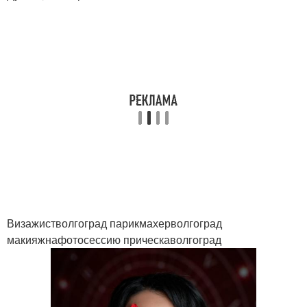
Визажистволгоград парикмахерволгоград
макияжнафотосессию прическаволгоград