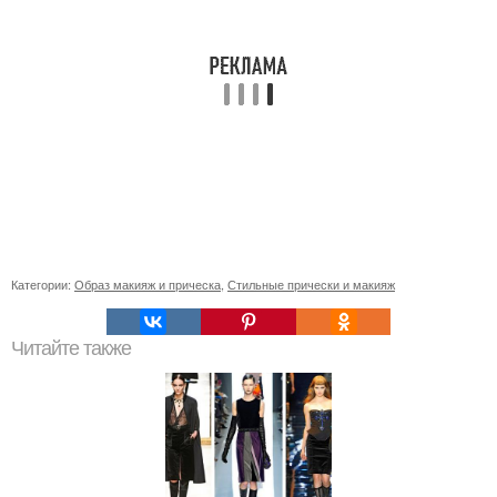
Категории:
Образ макияж и прическа
,
Стильные прически и макияж
Читайте также