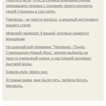
Работа в MLM, то есть сетевой компании сейчас
неразрывно связана с создание своего контента,
своей страницы в соц сетях.
Прическа - не просто волосы, а мощный инструмент
вашего стиля!
Мужской гардероб: 6 вещей, которые нравятся
женщинам
На шанхайской премьере "Человека - Паука:
Совершенно Новый День" зендея выбрала не
просто очередной наряд, а настоящий артефакт
высокой моды.
Dafunkystyle. Matrix neo.
Я помню мама, мне было пять, любила бегать,
рисовать.