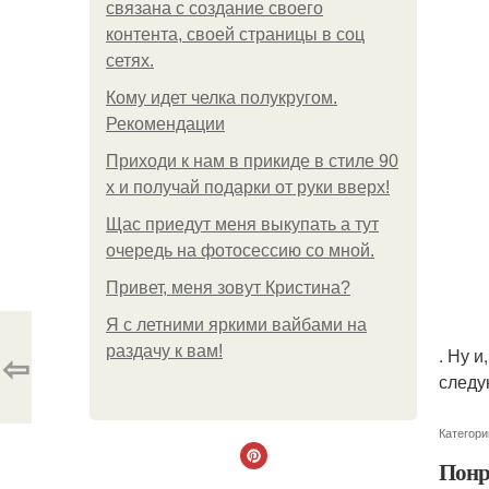
связана с создание своего
контента, своей страницы в соц
сетях.
Кому идет челка полукругом.
Рекомендации
Приходи к нам в прикиде в стиле 90
х и получай подарки от руки вверх!
Щас приедут меня выкупать а тут
очередь на фотосессию со мной.
Привет, меня зовут Кристина?
Я с летними яркими вайбами на
раздачу к вам!
. Ну 
⇦
следу
Категори
Понр