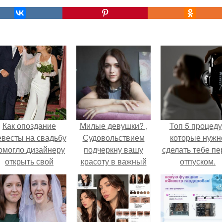
Как опоздание
Милые девушки? ,
Топ 5 процед
евесты на свадьбу
Судовольствием
которые нужн
омогло дизайнеру
подчеркну вашу
сделать тебе пе
открыть свой
красоту в важный
отпуском.
бренд.
для вас день?