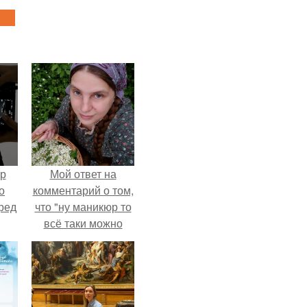
ур
Мой ответ на
о
комментарий о том,
ред
что "ну маникюр то
всё таки можно
было бы сделать.