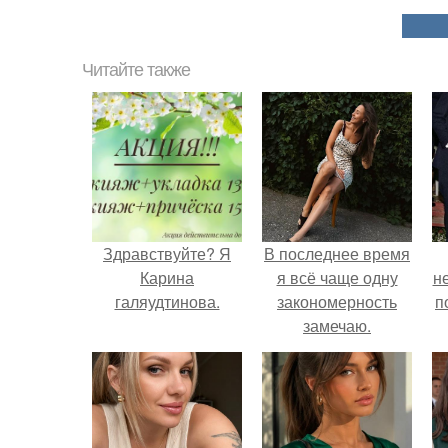
Читайте также
Здравствуйте? Я
В последнее время
Карина
я всё чаще одну
н
галяудтинова.
закономерность
п
замечаю.