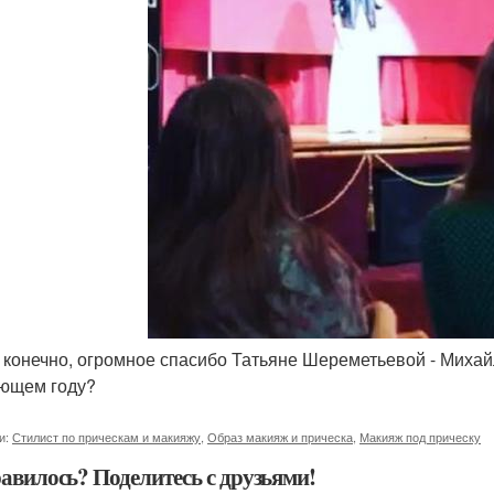
и, конечно, огромное спасибо Татьяне Шереметьевой - Миха
ющем году?
и:
Стилист по прическам и макияжу
,
Образ макияж и прическа
,
Макияж под прическу
авилось? Поделитесь с друзьями!