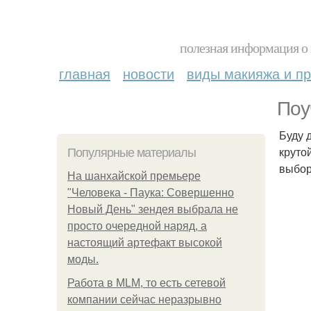
полезная информация о 
главная
новости
виды макияжа и пр
Поу
Буду 
круто
Популярные материалы
выбор
На шанхайской премьере
"Человека - Паука: Совершенно
Новый День" зендея выбрала не
просто очередной наряд, а
настоящий артефакт высокой
моды.
Работа в MLM, то есть сетевой
компании сейчас неразрывно