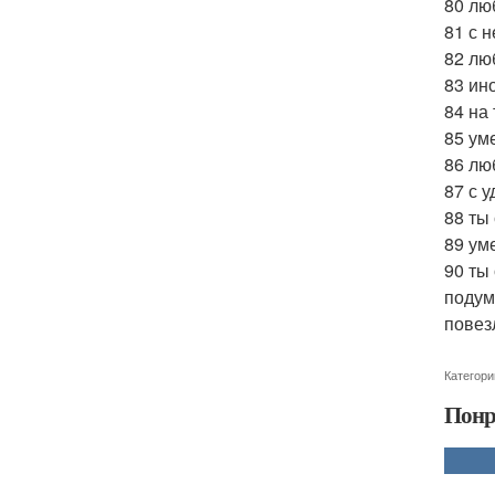
80 лю
81 с 
82 лю
83 ин
84 на
85 ум
86 лю
87 с 
88 ты
89 ум
90 ты
подум
повез
Категори
Понр