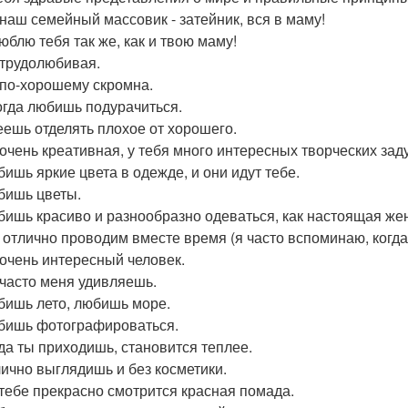
 наш семейный массовик - затейник, вся в маму!
юблю тебя так же, как и твою маму!
 трудолюбивая.
 по-хорошему скромна.
огда любишь подурачиться.
еешь отделять плохое от хорошего.
 очень креативная, у тебя много интересных творческих зад
бишь яркие цвета в одежде, и они идут тебе.
бишь цветы.
бишь красиво и разнообразно одеваться, как настоящая же
 отлично проводим вместе время (я часто вспоминаю, когда
 очень интересный человек.
 часто меня удивляешь.
бишь лето, любишь море.
бишь фотографироваться.
гда ты приходишь, становится теплее.
лично выглядишь и без косметики.
 тебе прекрасно смотрится красная помада.