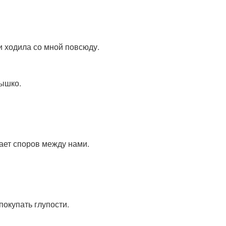
и ходила со мной повсюду.
нышко.
ает споров между нами.
покупать глупости.