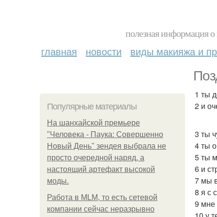
полезная информация о 
главная
новости
виды макияжа и пр
Поз
1 ты 
2 и о
Популярные материалы
На шанхайской премьере
3 ты 
"Человека - Паука: Совершенно
4 ты 
Новый День" зендея выбрала не
5 ты 
просто очередной наряд, а
6 и ст
настоящий артефакт высокой
7 мы 
моды.
8 я с 
Работа в MLM, то есть сетевой
9 мне
компании сейчас неразрывно
10 у 