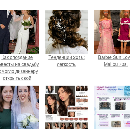
Как опоздание
Тенденции 2016:
Barbie Sun Lov
евесты на свадьбу
легкость.
Malibu 70s.
омогло дизайнеру
открыть свой
бренд.