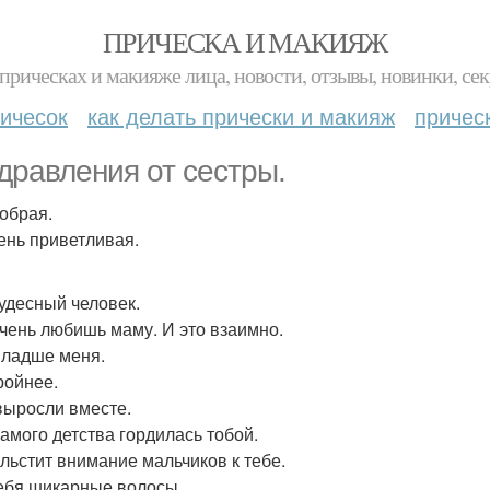
ПРИЧЕСКА И МАКИЯЖ
прическах и макияже лица, новости, отзывы, новинки, сек
ичесок
как делать прически и макияж
причес
дравления от сестры.
добрая.
чень приветливая.
чудесный человек.
очень любишь маму. И это взаимно.
младше меня.
ройнее.
выросли вместе.
самого детства гордилась тобой.
 льстит внимание мальчиков к тебе.
тебя шикарные волосы.