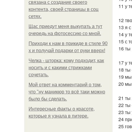
связана с создание своего
11 у 
контента, своей страницы в соц
сетях.
12 тв
Щас приедут меня выкупать а тут
13 я 
очередь на фотосессию со мной.
14 у 
15 с 
Приходи к нам в прикиде в стиле 90
16 ты
х и получай подарки от руки вверх!
Челка - шторка: кому подходит, как
17 у 
носить и с какими стрижками
18 ты
сочетать.
19 мы
20 мы
Мой ответ на комментарий о том,
что "ну маникюр то всё таки можно
21 ты
было бы сделать.
22 ты
Интересные факты о красоте,
23 ты
которые я узнала в питере.
24 пр
25 го