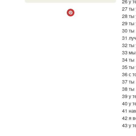
26 у 
27 ты
28 ты
29 ты
30 ты
31 лу
32 ты
33 мы
34 ты
35 ты
36 с 
37 ты
38 ты
39 у 
40 у 
41 на
42 я в
43 у т