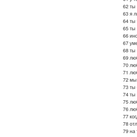
62 ты
63 я л
64 ты
65 ты
66 ин
67 ум
68 ты
69 лю
70 лю
71 лю
72 мы
73 ты
74 ты
75 лю
76 лю
77 ко
78 от
79 на