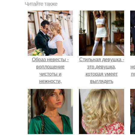
Читайте также
Образ невесты -
Стильная девушка -
воплощение
это девушка,
н
чистоты и
которая умеет
п
нежности,
выглядеть
романтики и
привлекательно и
красоты.
элегантно в любои
ситуации.