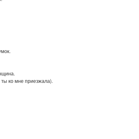
умок.
нщина.
 ты ко мне приезжала).