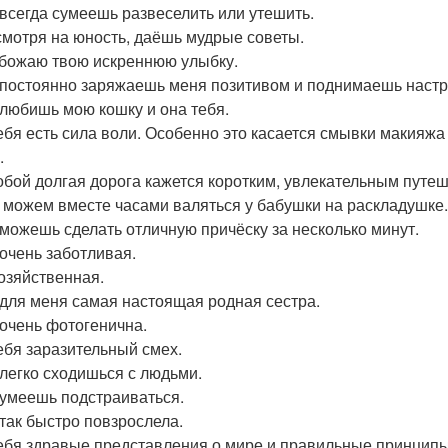
 всегда сумеешь развеселить или утешить.
смотря на юность, даёшь мудрые советы.
обожаю твою искреннюю улыбку.
 постоянно заряжаешь меня позитивом и поднимаешь настр
 любишь мою кошку и она тебя.
тебя есть сила воли. Особенно это касается смывки макияжа
.
тобой долгая дорога кажется коротким, увлекательным путе
 можем вместе часами валяться у бабушки на раскладушке.
 можешь сделать отличную причёску за несколько минут.
 очень заботливая.
хозяйственная.
 для меня самая настоящая родная сестра.
 очень фотогенична.
тебя заразительный смех.
 легко сходишься с людьми.
 умеешь подстраиваться.
 так быстро повзрослела.
тебя здравые представления о мире и правильные принципы