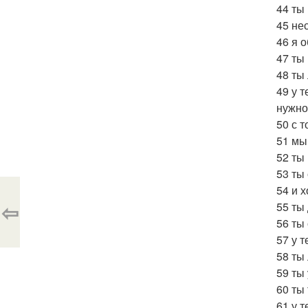
44 ты
45 не
46 я 
47 ты
48 ты
49 у 
нужно
50 с 
51 мы
52 ты
53 ты
54 и 
⇦
55 ты
56 ты
57 у 
58 ты
59 ты
60 ты
61 у 