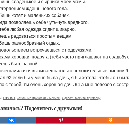
бишь сладенькое и сырники моей мамы.
нетерпением ждешь нового года.
бишь котят и маленьких собачек.
огда позволяешь себе чуть-чуть вредного.
 тебе любая одежда сидит шикарно.
еешь радоваться простым вещам.
бишь разнообразный отдых.
удовольствием встречаешься с подружками.
 сама хорошая подруга (тебя часто приглашают на свадьбу).
еешь быть разной.
 очень милая и вызываешь только положительные эмоции 91 
ал 92 если бы у меня была дочь, я бы хотела, чтобы он был
ло с тобой, ты очень хорошая дочь 94 а мне повезло с сестр
и:
Отзывы
,
Стильные прически и макияж
,
Сделать макияж прическу
авилось? Поделитесь с друзьями!