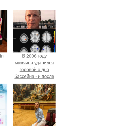
in
В 2006 году
мужчина ударился
головой о дно
бассейна - и после
этого его жизнь
изменилась самым
странным образом.