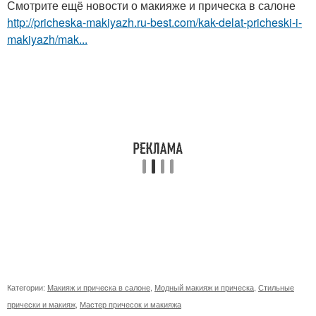
Смотрите ещё новости о макияже и прическа в салоне
http://pricheska-makiyazh.ru-best.com/kak-delat-pricheski-i-
makiyazh/mak...
Категории:
Макияж и прическа в салоне
,
Модный макияж и прическа
,
Стильные
прически и макияж
,
Мастер причесок и макияжа