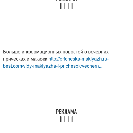
Больше информационных новостей о вечерних
прическах и макияж
http://pricheska-makiyazh.ru-
best.com/vidy-makiyazha-i-prichesok/vechern...