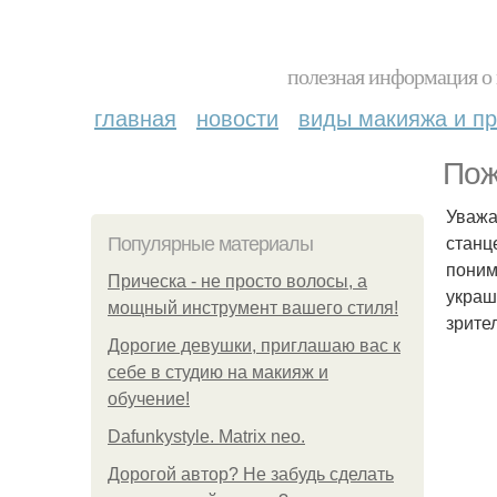
полезная информация о 
главная
новости
виды макияжа и пр
Пож
Уважа
станц
Популярные материалы
поним
Прическа - не просто волосы, а
украш
мощный инструмент вашего стиля!
зрите
Дорогие девушки, приглашаю вас к
себе в студию на макияж и
обучение!
Dafunkystyle. Matrix neo.
Дорогой автор? Не забудь сделать