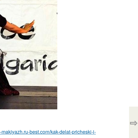
⇨
a-makiyazh.ru-best.com/kak-delat-pricheski-i-