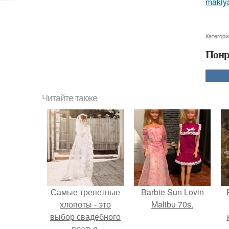
makiya
Категори
Понр
Читайте также
Самые трепетные
Barbie Sun Lovin
хлопоты - это
Malibu 70s.
выбор свадебного
платья.