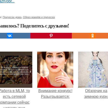
zh/obr...
и:
Прически дома
,
Образ макияж и прическа
авилось? Поделитесь с друзьями!
Работа в MLM, то
Внимание конкурс!
Обзорчик на
есть сетевой
Разыгрывается:
зимнюю курн
компании сейчас
неразрывно