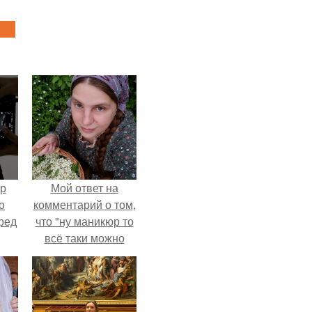
ур
Мой ответ на
о
комментарий о том,
ред
что "ну маникюр то
всё таки можно
было бы сделать.