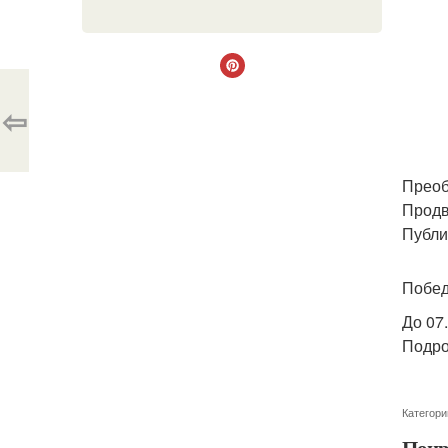
⇦
Преоб
Продв
Публи
Побед
До 07.
Подро
Категори