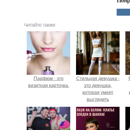
Понр
Читайте также
Парфюм - это
Стильная девушка -
визитная карточка.
это девушка,
которая умеет
выглядеть
привлекательно и
с
элегантно в любои
ситуации.