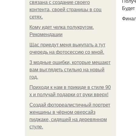
Получ
связана с создание своего
Будет
контента, своей страницы в соц
сетях.
Финал
Кому идет челка полукругом.
Рекомендации
Щас приедут меня выкупать а тут
очередь на фотосессию со мной.
3 модные ошибки, которые мешают
вам выглядеть стильно на новый
год.
Приходи к нам в прикиде в стиле 90
х и получай подарки от руки вверх!
Создай фотореалистичный портрет
женщины в чёрном оверсайз
пиджаке, сидящей на деревянном
стуле.