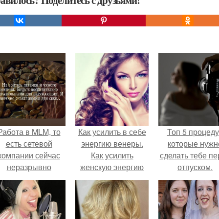
авилось? Поделитесь с друзьями!
Работа в MLM, то
Как усилить в себе
Топ 5 процед
есть сетевой
энергию венеры.
которые нужн
компании сейчас
Как усилить
сделать тебе пе
неразрывно
женскую энергию
отпуском.
вязана с создание
Венеры?
своего контента,
своей страницы в
соц сетях.