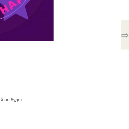
⇨
й не будет.