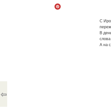
С Иро
переж
В ден
слова
А на 
⇦