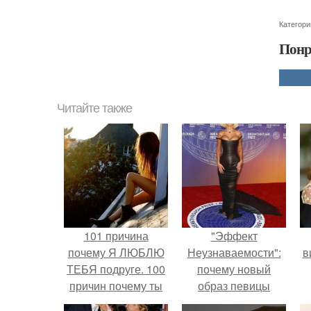
Категори
Понр
Читайте также
101 причина
"Эффект
почему Я ЛЮБЛЮ
Неузнаваемости":
в
ТЕБЯ подруге. 100
почему новый
причин почему ты
образ певицы
моя лучшая
вызвал споры о