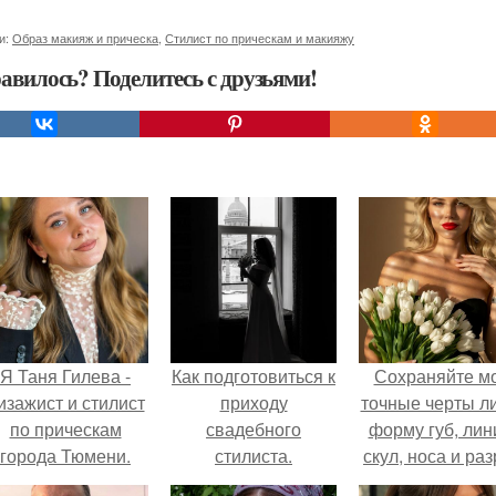
и:
Образ макияж и прическа
,
Стилист по прическам и макияжу
авилось? Поделитесь с друзьями!
Я Таня Гилева -
Как подготовиться к
Сохраняйте м
изажист и стилист
приходу
точные черты ли
по прическам
свадебного
форму губ, ли
города Тюмени.
стилиста.
скул, носа и раз
глаз.