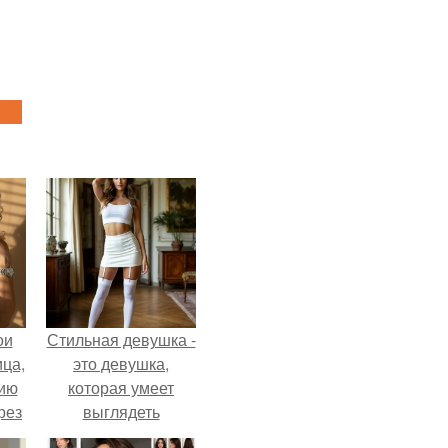
ои
Стильная девушка -
ца,
это девушка,
нию
которая умеет
рез
выглядеть
привлекательно и