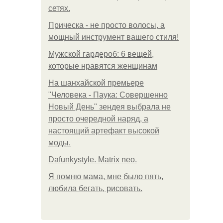
сетях.
Прическа - не просто волосы, а
мощный инструмент вашего стиля!
Мужской гардероб: 6 вещей,
которые нравятся женщинам
На шанхайской премьере
"Человека - Паука: Совершенно
Новый День" зендея выбрала не
просто очередной наряд, а
настоящий артефакт высокой
моды.
Dafunkystyle. Matrix neo.
Я помню мама, мне было пять,
любила бегать, рисовать.