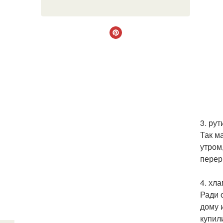
3. рут
Так м
утром
перер
4. хла
Ради 
дому 
купил