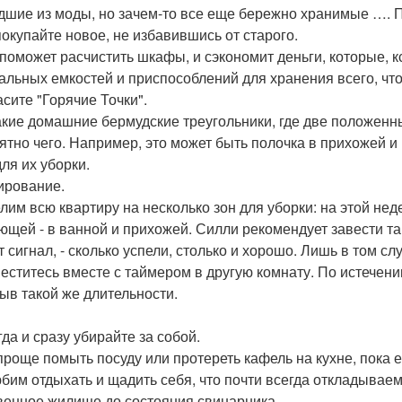
шие из моды, но зачем-то все еще бережно хранимые …. 
 покупайте новое, не избавившись от старого.
 поможет расчистить шкафы, и сэкономит деньги, которые, к
альных емкостей и приспособлений для хранения всего, что
асите "Горячие Точки".
акие домашние бермудские треугольники, где две положенн
ятно чего. Например, это может быть полочка в прихожей и
для их уборки.
нирование.
лим всю квартиру на несколько зон для уборки: на этой нед
ющей - в ванной и прихожей. Силли рекомендует завести тай
т сигнал, - сколько успели, столько и хорошо. Лишь в том сл
еститесь вместе с таймером в другую комнату. По истечени
ыв такой же длительности.
гда и сразу убирайте за собой.
проще помыть посуду или протереть кафель на кухне, пока 
юбим отдыхать и щадить себя, что почти всегда откладываем 
венное жилище до состояния свинарника.