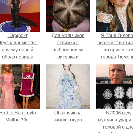
"Эффект
Для мальчиков
Я Таня Гилева
еузнаваемости":
стрижки с
визажист и стил
почему новый
выбриванием
по прическа
образ певицы
рисунка и
города Тюмен
вызвал споры о
классические,
гранях
модные и
возможного?
креативные!
Barbie Sun Lovin
Обзорчик на
В 2006 году
Malibu 70s.
зимнюю курн.
мужчина удари
головой о дн