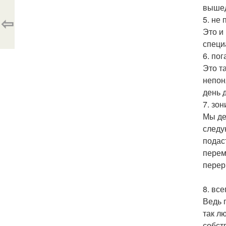
вышед
⇦
5. не
Это и
специ
6. пог
Это т
непон
день 
7. зо
Мы де
следу
подас
перем
перер
8. все
Ведь 
так л
собст