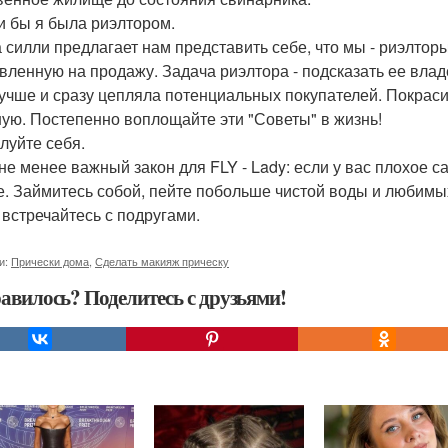
ли бы я была риэлтором.
 силли предлагает нам представить себе, что мы - риэлтор
вленную на продажу. Задача риэлтора - подсказать ее влад
учше и сразу цепляла потенциальных покупателей. Покрасит
ную. Постепенно воплощайте эти "Советы" в жизнь!
алуйте себя.
 не менее важный закон для FLY - Lady: если у вас плохое с
е. Займитесь собой, пейте побольше чистой воды и любимы
, встречайтесь с подругами.
и:
Прически дома
,
Сделать макияж прическу
авилось? Поделитесь с друзьями!