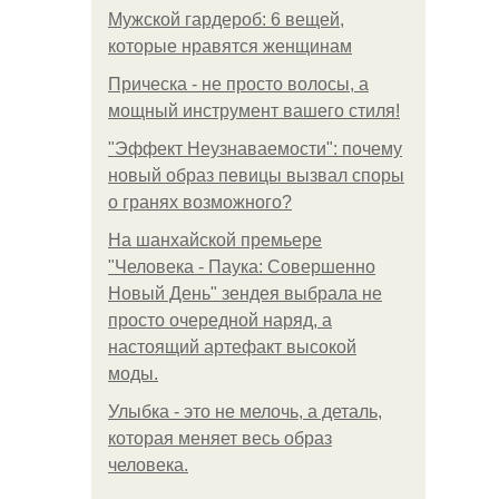
Мужской гардероб: 6 вещей,
которые нравятся женщинам
Прическа - не просто волосы, а
мощный инструмент вашего стиля!
"Эффект Неузнаваемости": почему
новый образ певицы вызвал споры
о гранях возможного?
На шанхайской премьере
"Человека - Паука: Совершенно
Новый День" зендея выбрала не
просто очередной наряд, а
настоящий артефакт высокой
моды.
Улыбка - это не мелочь, а деталь,
которая меняет весь образ
человека.