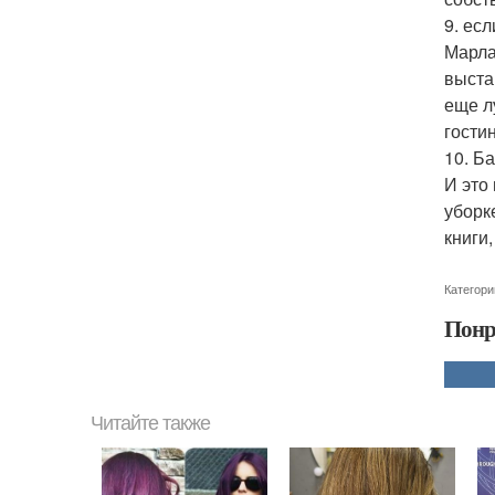
9. ес
Марла
выста
еще л
гости
10. Б
И это
уборк
книги
Категори
Понр
Читайте также