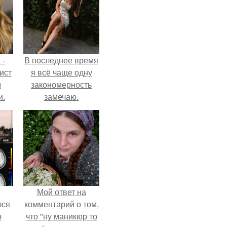
 -
В последнее время
ист
я всё чаще одну
м
закономерность
и.
замечаю.
Мой ответ на
лся
комментарий о том,
о
что "ну маникюр то