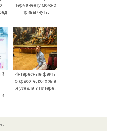
о
перманенту можно
ред
привыкнуть.
ый
Интересные факты
о красоте, которые
я узнала в питере.
 и
ть
по
язь