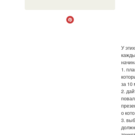
У эти
кажды
начин
1. пл
котор
за 10
2. да
повал
презе
о кот
3. вы
должн
трико