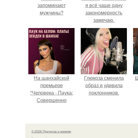
запоминают
я всё чаще одну
мужчины?
закономерность
замечаю.
На шанхайской
Глюкоза сменила
Щ
премьере
образ и удивила
"Человека - Паука:
поклонников.
Совершенно
Новый День"
зендея выбрала не
просто очередной
наряд, а настоящий
© 2026 Прическа и макияж
артефакт высокой