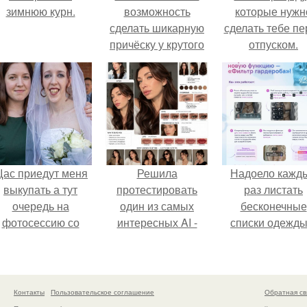
зимнюю курн.
возможность
которые нужн
сделать шикарную
сделать тебе пе
причёску у крутого
отпуском.
стилиста Дианы?
ас приедут меня
Решила
Надоело кажд
выкупать а тут
протестировать
раз листать
очередь на
один из самых
бесконечные
фотосессию со
интересных AI -
списки одежды
мной.
промтов для бьюти
заново собира
- анализа.
любимый лук 
кусочкам?
Контакты
Пользовательское соглашение
Обратная св