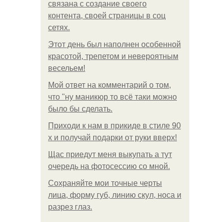
связана с создание своего
контента, своей страницы в соц
сетях.
Этот день был наполнен особенной
красотой, трепетом и невероятным
весельем!
Мой ответ на комментарий о том,
что "ну маникюр то всё таки можно
было бы сделать.
Приходи к нам в прикиде в стиле 90
х и получай подарки от руки вверх!
Щас приедут меня выкупать а тут
очередь на фотосессию со мной.
Сохраняйте мои точные черты
лица, форму губ, линию скул, носа и
разрез глаз.