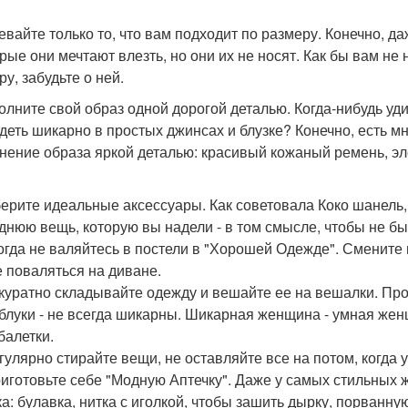
девайте только то, что вам подходит по размеру. Конечно, 
орые они мечтают влезть, но они их не носят. Как бы вам не
у, забудьте о ней.
полните свой образ одной дорогой деталью. Когда-нибудь у
деть шикарно в простых джинсах и блузке? Конечно, есть мн
нение образа яркой деталью: красивый кожаный ремень, эле
берите идеальные аксессуары. Как советовала Коко шанель,
днюю вещь, которую вы надели - в том смысле, чтобы не б
когда не валяйтесь в постели в "Хорошей Одежде". Смените
е поваляться на диване.
ккуратно складывайте одежду и вешайте ее на вешалки. Про
аблуки - не всегда шикарны. Шикарная женщина - умная женщ
балетки.
егулярно стирайте вещи, не оставляйте все на потом, когда 
риготовьте себе "Модную Аптечку". Даже у самых стильных
ка: булавка, нитка с иголкой, чтобы зашить дырку, порванную