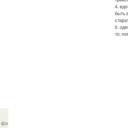
4. вд
быть 
стара
5. од
то: по
⇦