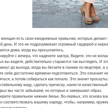
х женщин есть свои ежедневные привычки, которые делают
й день. И это не подразумевает огромный гардероб и нере
ается дома, когда вы просыпаетесь.
анируйте с вечера, что наденете завтра. Видите, это не во
ых вы видите, действительно стараются так выглядеть. И э
 минут до выхода, когда вы бегаете в панике по квартире, а
йте себе достаточно времени подготовиться. Это означает н
яться, а потом собираться как попало. Это значит проснуть
нтабельному виду, сделать прическу, нанести качественный
орых мы часто забываем, но которые и завершают образ.
берите правильное нижнее белье. Во-первых, это основа ва
о соответствовать вашему наряду, чтобы, например, круж
тажную одежду.