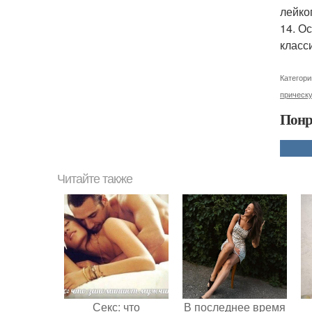
лейко
14. О
класс
Категори
прическ
Понр
Читайте также
Секс: что
В последнее время