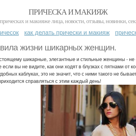
ПРИЧЕСКА И МАКИЯЖ
прическах и макияже лица, новости, отзывы, новинки, сек
ичесок
как делать прически и макияж
причес
вила жизни шикарных женщин.
стоящему шикарные, элегантные и стильные женщины - не 
е если вы не видите, как они ходят в блузках с пятнами от 
добных каблуках, это не значит, что с ними такого не бывае
приходится справляться с этим каждый день!