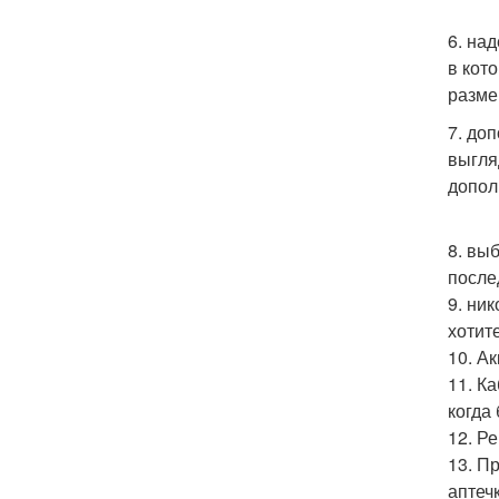
6. на
в кот
размер
7. до
выгля
допол
8. вы
после
9. ни
хотит
10. А
11. К
когда 
12. Р
13. П
аптеч