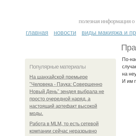
полезная информация о 
главная
новости
виды макияжа и пр
Пра
По-на
случа
Популярные материалы
на неу
На шанхайской премьере
И им 
"Человека - Паука: Совершенно
Новый День" зендея выбрала не
просто очередной наряд, а
настоящий артефакт высокой
моды.
Работа в MLM, то есть сетевой
компании сейчас неразрывно