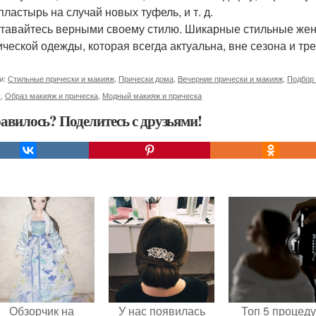
пластырь на случай новых туфель, и т. д.
ставайтесь верными своему стилю. Шикарные стильные женщ
ической одежды, которая всегда актуальна, вне сезона и трен
и:
Стильные прически и макияж
,
Прически дома
,
Вечерние прически и макияж
,
Подбор 
у
,
Образ макияж и прическа
,
Модный макияж и прическа
авилось? Поделитесь с друзьями!
Обзорчик на
У нас появилась
Топ 5 процед