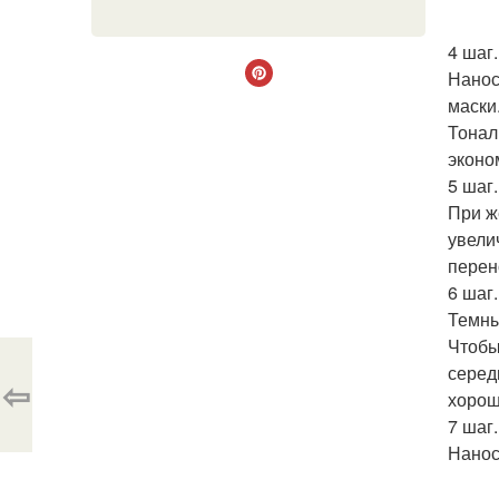
4 шаг.
Нанос
маски
Тонал
эконо
5 шаг.
При ж
увели
перен
6 шаг.
Темны
Чтобы
серед
⇦
хорош
7 шаг.
Нанос