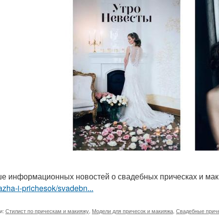
е информационных новостей о свадебных прическах и ма
zha-i-prichesok/svadebn...
и:
Стилист по прическам и макияжу
,
Модели для причесок и макияжа
,
Свадебные приче