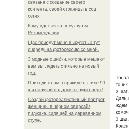
связана с создание своего
контента, своей страницы в соц
сетях.
Кому идет челка полукругом.
Рекомендации
Щас приедут меня выкупать а тут
очередь на фотосессию со мной.
3 модные ошибки, которые мешают
вам выглядеть стильно на новый
год.
Тонал
Приходи к нам в прикиде в стиле 90
тоник
х и получай подарки от руки вверх!
2 шаг.
Дальш
Создай фотореалистичный портрет
ждем 
женщины в чёрном оверсайз
комоч
пиджаке, сидящей на деревянном
3 шаг.
стуле.
Красн