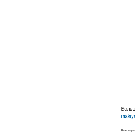
Больш
makiya
Категори