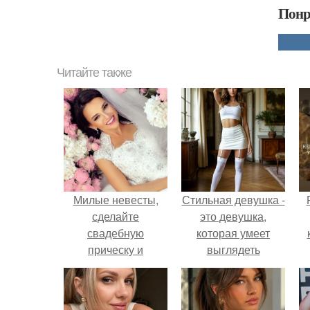
Понр
Читайте также
Милые невесты,
Стильная девушка -
сделайте
это девушка,
свадебную
которая умеет
прическу и
выглядеть
получите скидку
привлекательно и
с
50% на макияж!
элегантно в любои
ситуации.