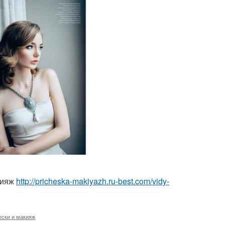
кияж
http://pricheska-makiyazh.ru-best.com/vidy-
ски и макияж