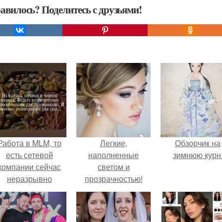
авилось? Поделитесь с друзьями!
Работа в MLM, то
Легкие,
Обзорчик на
есть сетевой
наполненные
зимнюю курн
компании сейчас
светом и
неразрывно
прозрачностью!
вязана с создание
своего контента,
своей страницы в