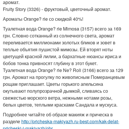
аромат.
Fruity Story (3326) - фруктовый, цветочный аромат.
Ароматы Orange? rie со скидкой 40%!
Туалетная вода Orange? rie Mimosa (3157) всего за 169
грн. Словно сотканный из солнечного света, аромат
переливается миллионами золотых бликов и зовет в
теплые объятия пушистой мимозы. Ей вторят ноты
цветущей красной лилии, а бархатные нюансы ириса и
бобов тонка привносят глубину в этот букет.
Туалетная вода Orange? rie Ne? Roli (3166) всего за 129
грн. Аромат на прогулку по живописным Померанцевым
рощам приглашает. Цветы горького апельсина
окутывают полупрозрачной дымкой, сливаясь со
свежестью морского ветра, нежными нотами розы,
белых цветов, теплыми красками Сандала и мускуса.
Подробнее читайте об образе макияж и прическа в
разделе
http://pricheska-makiyazh.ru-best.com/kak-delat-
pricheski-i-makiyazh/obr...