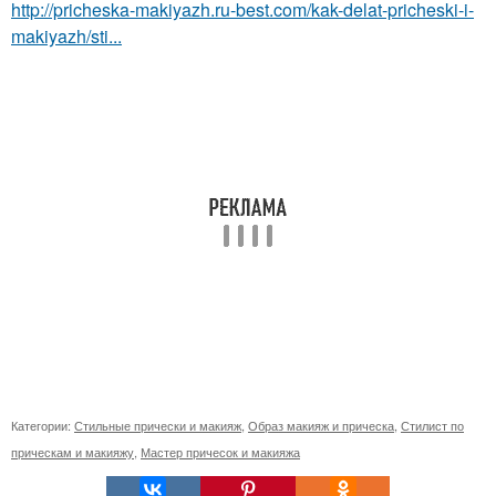
http://pricheska-makiyazh.ru-best.com/kak-delat-pricheski-i-
makiyazh/sti...
Категории:
Стильные прически и макияж
,
Образ макияж и прическа
,
Стилист по
прическам и макияжу
,
Мастер причесок и макияжа