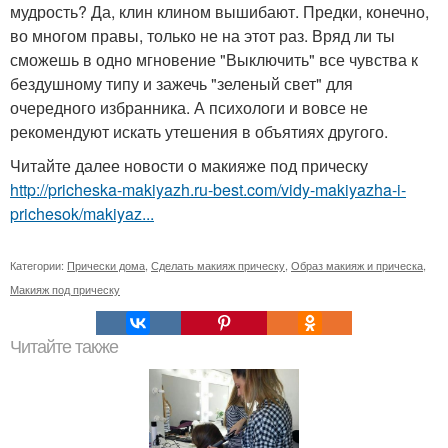
мудрость? Да, клин клином вышибают. Предки, конечно,
во многом правы, только не на этот раз. Вряд ли ты
сможешь в одно мгновение "Выключить" все чувства к
бездушному типу и зажечь "зеленый свет" для
очередного избранника. А психологи и вовсе не
рекомендуют искать утешения в объятиях другого.
Читайте далее новости о макияже под прическу
http://pricheska-makiyazh.ru-best.com/vidy-makiyazha-i-
prichesok/makiyaz...
Категории:
Прически дома
,
Сделать макияж прическу
,
Образ макияж и прическа
,
Макияж под прическу
Читайте также