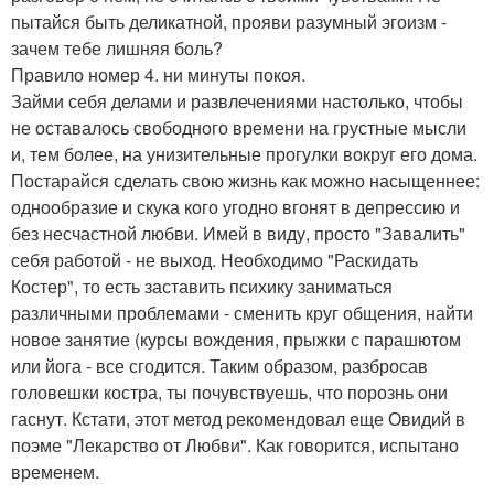
пытайся быть деликатной, прояви разумный эгоизм -
зачем тебе лишняя боль?
Правило номер 4. ни минуты покоя.
Займи себя делами и развлечениями настолько, чтобы
не оставалось свободного времени на грустные мысли
и, тем более, на унизительные прогулки вокруг его дома.
Постарайся сделать свою жизнь как можно насыщеннее:
однообразие и скука кого угодно вгонят в депрессию и
без несчастной любви. Имей в виду, просто "Завалить"
себя работой - не выход. Необходимо "Раскидать
Костер", то есть заставить психику заниматься
различными проблемами - сменить круг общения, найти
новое занятие (курсы вождения, прыжки с парашютом
или йога - все сгодится. Таким образом, разбросав
головешки костра, ты почувствуешь, что порознь они
гаснут. Кстати, этот метод рекомендовал еще Овидий в
поэме "Лекарство от Любви". Как говорится, испытано
временем.