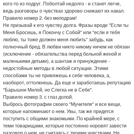
кого-то из подруг. Поболтай недолго - и станет легче,
ведь разговоры о чувствах здорово снижают их накал.
Правило номер 2. без мелодрам!
Не призывай к его чувству долга. Фразы вроде "Если ты
Меня Бросишь, я Покончу с Собой" или "если я тебя
люблю, ты тоже должен меня любить" забудь, как
полночный бред. В любви никто никому ничем не обязан
(исключение - обязательства перед больной женой и
маленькими детьми), а шантаж и принуждение -
недостойные методы в любой ситуации. Этими
способами ты не привяжешь к себе человека, а,
наоборот, оттолкнешь. Да еще и заработаешь репутацию
"Барышни Милой, но Слегка не в Себе".
Правило номер 3. с глаз долой.
Выбрось фотографии своего "Мучителя" и все вещи,
которые напоминают о нем. Увы, так же придется
поступить с общими знакомыми. По крайней мере, с
теми товарищами, которые постоянно норовят завести
разговор о нем, не считаясь с твоими чувствами. Не