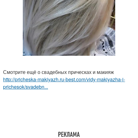
Смотрите ещё о свадебных прическах и макияж
http://pricheska-makiyazh.ru-best.com/vidy-makiyazha-i-
prichesok/svadebn...