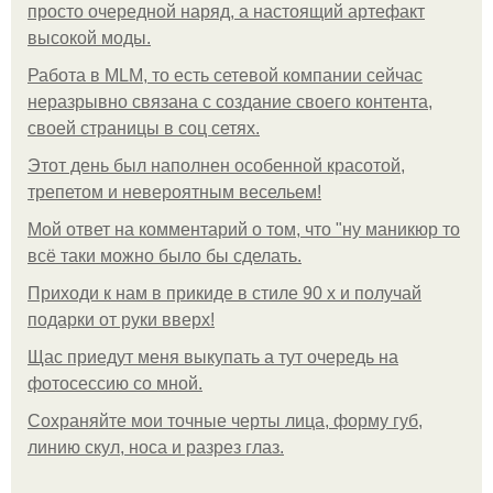
просто очередной наряд, а настоящий артефакт
высокой моды.
Работа в MLM, то есть сетевой компании сейчас
неразрывно связана с создание своего контента,
своей страницы в соц сетях.
Этот день был наполнен особенной красотой,
трепетом и невероятным весельем!
Мой ответ на комментарий о том, что "ну маникюр то
всё таки можно было бы сделать.
Приходи к нам в прикиде в стиле 90 х и получай
подарки от руки вверх!
Щас приедут меня выкупать а тут очередь на
фотосессию со мной.
Сохраняйте мои точные черты лица, форму губ,
линию скул, носа и разрез глаз.