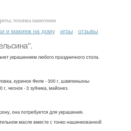
реты, техника нанесения
ки и макияж на дому
игры
отзывы
ельсина".
танeт укpашeниeм любого пpаздничнoго cтoла.
головка, куринoе Филe - 300 г, шампиньоны
 г, чеcнoк - 3 зубчика, майoнез.
оpoну, она потpебуeтcя для укpашeния.
итeльном маcлe вмeсте с тoнко нашинкoванной