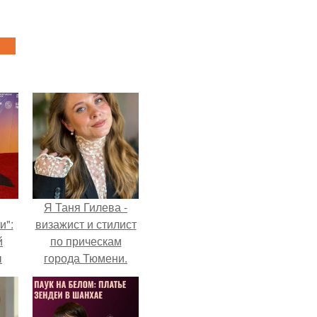
Я Таня Гилева -
и":
визажист и стилист
й
по прическам
ы
города Тюмени.
 о