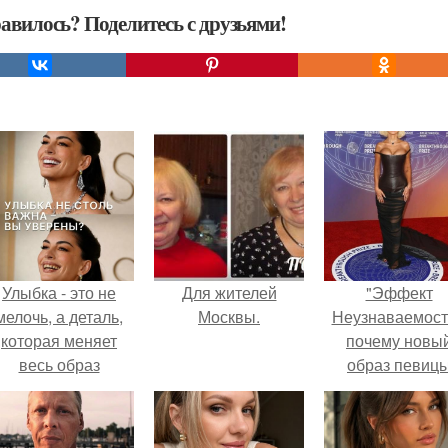
авилось? Поделитесь с друзьями!
Улыбка - это не
Для жителей
"Эффект
мелочь, а деталь,
Москвы.
Неузнаваемост
которая меняет
почему новы
весь образ
образ певиц
человека.
вызвал споры
гранях
возможного?