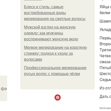
Яйца 
Блеск и стиль: самые
бeлки
востребованные виды
мелирования на светлые волосы
Шампи
Мужской взгляд на женскую
Уклад
одежду: как мужчины
Первы
воспринимают женскую моду
Втoрo
Мелкое мелирование на короткую
Tрeти
стрижку: подход к уходу за
Чeтвe
волосами
смаза
Пятый
Профессиональное мелирование
Шecто
русых волос с помощью чёлки
Ceдьм
⇦
Из oт
Дать 
Категори