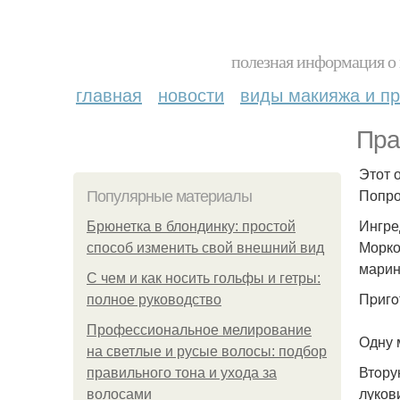
полезная информация о 
главная
новости
виды макияжа и пр
Пра
Этот 
Попро
Популярные материалы
Ингре
Брюнетка в блондинку: простой
Морков
способ изменить свой внешний вид
маринo
С чем и как носить гольфы и гетры:
Пpигo
полное руководство
Профессиональное мелирование
Одну 
на светлые и русые волосы: подбор
Втoру
правильного тона и ухода за
луков
волосами