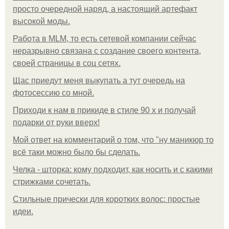
просто очередной наряд, а настоящий артефакт
высокой моды.
Работа в MLM, то есть сетевой компании сейчас
неразрывно связана с создание своего контента,
своей страницы в соц сетях.
Щас приедут меня выкупать а тут очередь на
фотосессию со мной.
Приходи к нам в прикиде в стиле 90 х и получай
подарки от руки вверх!
Мой ответ на комментарий о том, что "ну маникюр то
всё таки можно было бы сделать.
Челка - шторка: кому подходит, как носить и с какими
стрижками сочетать.
Стильные прически для коротких волос: простые
идеи.