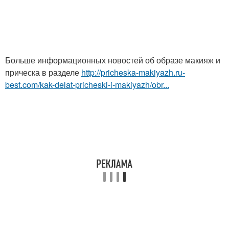
Больше информационных новостей об образе макияж и
прическа в разделе
http://pricheska-makiyazh.ru-
best.com/kak-delat-pricheski-i-makiyazh/obr...