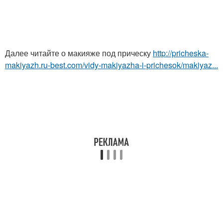
Далее читайте о макияже под прическу
http://pricheska-
makiyazh.ru-best.com/vidy-makiyazha-i-prichesok/makiyaz...