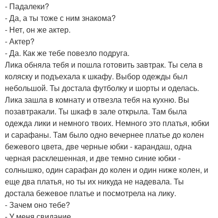
- Падалеки?
- Да, а ты тоже с ним знакома?
- Нет, он же актер.
- Актер?
- Да. Как же тебе повезло подруга.
Лика обняла тебя и пошла готовить завтрак. Ты села в
коляску и подъехала к шкафу. Выбор одежды был
небольшой. Ты достала футболку и шорты и оделась.
Лика зашла в комнату и отвезла тебя на кухню. Вы
позавтракали. Ты шкаф в зале открыла. Там была
одежда лики и немного твоих. Немного это платья, юбки
и сарафаны. Там было одно вечернее платье до колен
бежевого цвета, две черные юбки - карандаш, одна
черная расклешенная, и две темно синие юбки -
солнышко, один сарафан до колен и один ниже колен, и
еще два платья, но ты их никуда не надевала. Ты
достала бежевое платье и посмотрела на лику.
- Зачем оно тебе?
- У меня свидание.