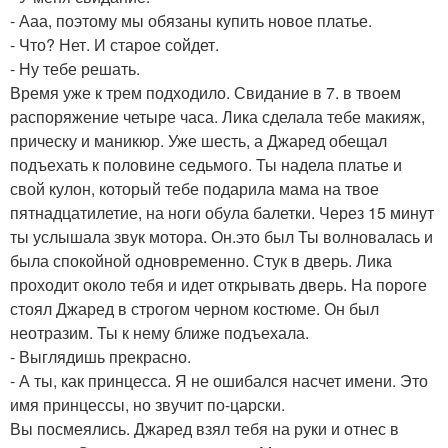
- Ааа, поэтому мы обязаны купить новое платье.
- Что? Нет. И старое сойдет.
- Ну тебе решать.
Время уже к трем подходило. Свидание в 7. в твоем
распоряжение четыре часа. Лика сделала тебе макияж,
прическу и маникюр. Уже шесть, а Джаред обещал
подъехать к половине седьмого. Ты надела платье и
свой кулон, который тебе подарила мама на твое
пятнадцатилетие, на ноги обула балетки. Через 15 минут
ты услышала звук мотора. Он.это был Ты волновалась и
была спокойной одновременно. Стук в дверь. Лика
проходит около тебя и идет открывать дверь. На пороге
стоял Джаред в строгом черном костюме. Он был
неотразим. Ты к нему ближе подъехала.
- Выглядишь прекрасно.
- А ты, как принцесса. Я не ошибался насчет имени. Это
имя принцессы, но звучит по-царски.
Вы посмеялись. Джаред взял тебя на руки и отнес в