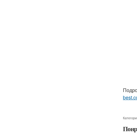
Подро
best.c
Категори
Понр