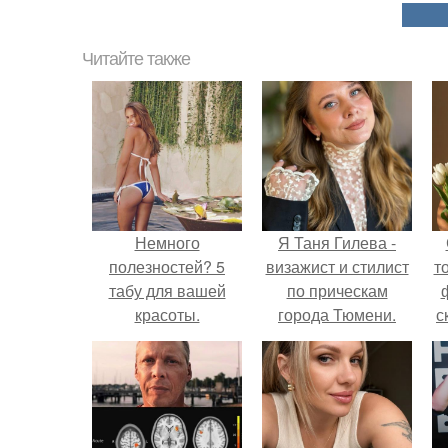
Читайте также
Немного
Я Таня Гилева -
полезностей? 5
визажист и стилист
т
табу для вашей
по прическам
красоты.
города Тюмени.
с