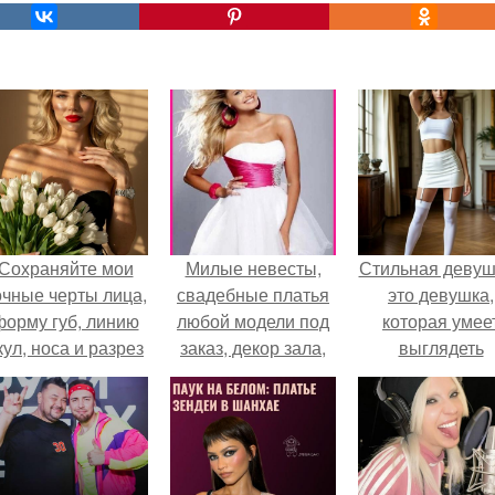
Сохраняйте мои
Милые невесты,
Стильная девуш
очные черты лица,
свадебные платья
это девушка,
форму губ, линию
любой модели под
которая умее
кул, носа и разрез
заказ, декор зала,
выглядеть
глаз.
аксессуары,
привлекательн
прически, макияж.
элегантно в лю
ситуации.