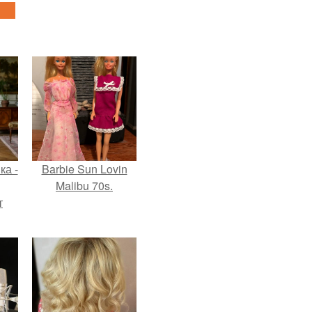
ка -
Barbie Sun Lovin
Malibu 70s.
т
о и
бои