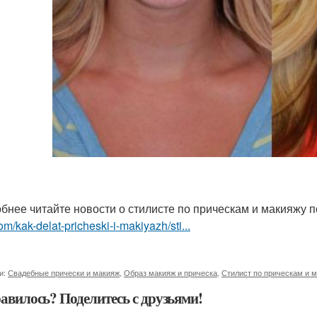
бнее читайте новости о стилисте по прическам и макияжу 
om/kak-delat-pricheski-i-makiyazh/sti...
и:
Свадебные прически и макияж
,
Образ макияж и прическа
,
Стилист по прическам и 
авилось? Поделитесь с друзьями!