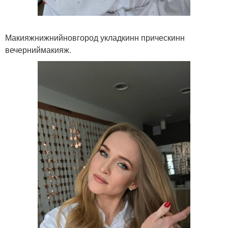
Макияжнижнийновгород укладкинн прическинн
вечерниймакияж.