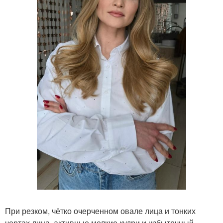
При резком, чётко очерченном овале лица и тонких
чертах лица, активные мелкие кудри и избыточный