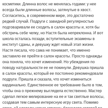
косметики. Длинна волос не менялась годами: у нее
всегда были длинные волосы, затянутые в хвост.
Согласитесь, в современном мире, это достаточно
редкий случай. Подруги с завидной регулярностью
подговаривали ее сходить в салон красоты и, хотя бы
обстричь себе челку, но Настя была непреклонна. И вот
школа осталась позади, вступительные экзамены в
институт сданы, и девушку ждет новый этап жизни.
Настя писала, что сама не понимает, что именно
заставило ее прейти в салон красоты. Просто однажды
она поняла, что хочет изменений. Но убеждения по
поводу натуральности ее не покинули. Девушка пришла
в салон красоты, который ее постоянно рекомендовали
подруги. Пришла и сказала, что хочет измениться
кардинально. Единственное ее требование было в том,
чтобы она о прежнему выглядела естественно. Мастер
сделал легкое мелирование на ее и так светлые волосы,
создавая тем самым интересную игру света. Помимо
этого, ей сделали новую стрижку, благодаря которой во