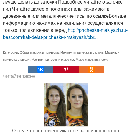
лучше делать до заточки Подробнее читайте о заточке
пил Читайте далее о полотнах пилы зажимают в
деревянные или металлические тисы по ссылкеБольше
информации о нажимах на напильник осуществляется
только при движении вперед
http://pricheska-makiyazh.ru-
best.com/kak-delat-pricheski-i-makiyazh/obr...
Категории:
Образ макияж и прическа
,
Макияж и прическа в салоне
,
Макияж и
прическа в школу
,
Мастер причесок и макияжа
,
Макияж под прическу
Читайте также
О том, что нет ничего ужаснее расширенных пор.