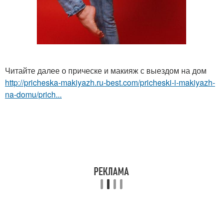
Читайте далее о прическе и макияж с выездом на дом
http://pricheska-makiyazh.ru-best.com/pricheski-i-makiyazh-
na-domu/prich...