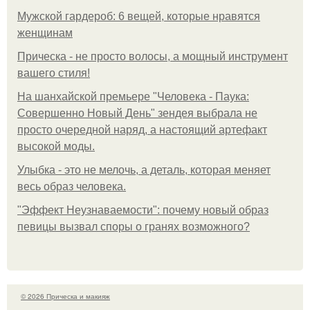
Мужской гардероб: 6 вещей, которые нравятся
женщинам
Прическа - не просто волосы, а мощный инструмент
вашего стиля!
На шанхайской премьере "Человека - Паука:
Совершенно Новый День" зендея выбрала не
просто очередной наряд, а настоящий артефакт
высокой моды.
Улыбка - это не мелочь, а деталь, которая меняет
весь образ человека.
"Эффект Неузнаваемости": почему новый образ
певицы вызвал споры о гранях возможного?
© 2026 Прическа и макияж