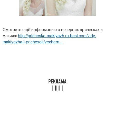
Смотрите ещё информацию о вечерних прическах и
макияж
http://pricheska-makiyazh.ru-best.com/vidy-
makiyazha-i-prichesok/vechern...