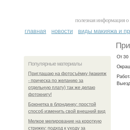
полезная информация о 
главная
новости
виды макияжа и пр
При
От 30 
Популярные материалы
Окраш
Приглашаю на фотосъёмку (макияж
Работ
- прическа по желанию за
Выезд
отдельную плату) так же делаю
фотокнигу!
Брюнетка в блондинку: простой
способ изменить свой внешний вид
Мелкое мелирование на короткую
стрижку: подход к уходу за