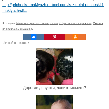
http://pricheska-makiyazh.ru-best.com/kak-delat-pricheski-i-
makiyazh/sti...
Категории:
Макияж и прическа на выпускной
,
Образ макияж и прическа
,
Стилист
по прическам и макияжу
Читайте также
Дорогие девушки, ловите момент?