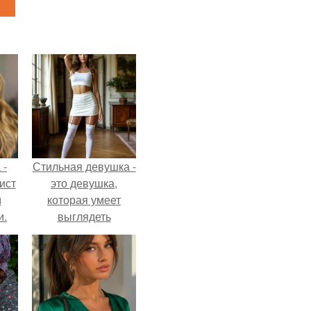
 -
Стильная девушка -
ист
это девушка,
м
которая умеет
и.
выглядеть
привлекательно и
элегантно в любои
ситуации.