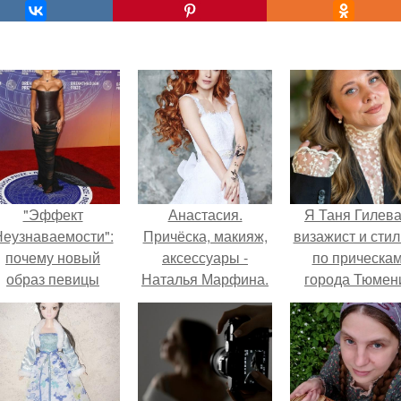
"Эффект
Анастасия.
Я Таня Гилева
еузнаваемости":
Причёска, макияж,
визажист и стил
почему новый
аксессуары -
по прическа
образ певицы
Наталья Марфина.
города Тюмен
вызвал споры о
гранях
возможного?