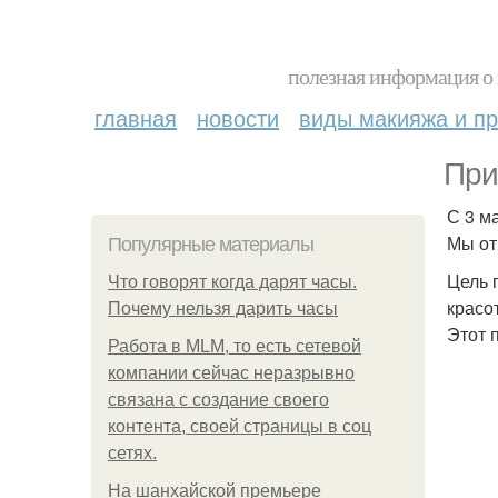
полезная информация о 
главная
новости
виды макияжа и пр
При
С 3 м
Мы от
Популярные материалы
Цель 
Что говорят когда дарят часы.
красот
Почему нельзя дарить часы
Этот п
Работа в MLM, то есть сетевой
компании сейчас неразрывно
связана с создание своего
контента, своей страницы в соц
сетях.
На шанхайской премьере