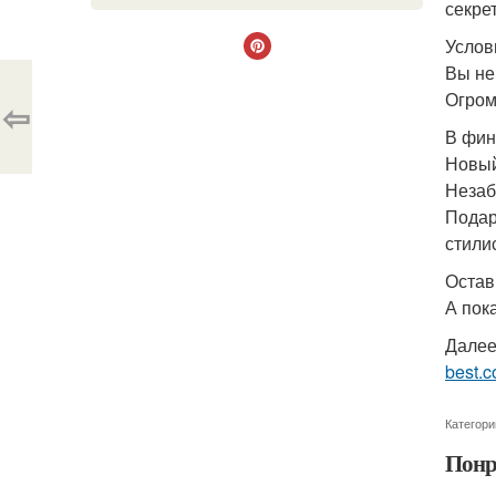
секре
Услов
Вы не
Огром
⇦
В фин
Новый
Незаб
Подар
стили
Остав
А пок
Далее
best.c
Категори
Понр