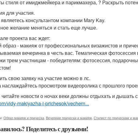
ты стиля от имиджмейкера и парикмахера, ? Раскрыть поте
ия для участия.
 являетесь консультантом компании Mary Kay.
ное желание меняться и стать еще лучше.
але проекта вас ждет:
 образ - макияж от профессиональных визажистов и причес
ываемая вечеринка в честь вас. Тематическая фотосессия 
ки трем участницам - победителям: фотосессия, подарочны
стом!
ить свою заявку на участие можно в лс.
а наслаждайтесь просмотром видеоролика с прошлого прое
 читайте новости о ночах веки должны отдыхать и дышать
om/vidy-makiyazha-i-prichesok/vechern...
и:
Образ макияж и прическа
,
Вечерние прически и макияж
,
Стилист по прическам и ма
авилось? Поделитесь с друзьями!