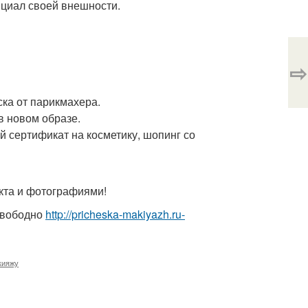
нциал своей внешности.
⇨
ка от парикмахера.
в новом образе.
й сертификат на косметику, шопинг со
кта и фотографиями!
 свободно
http://pricheska-makiyazh.ru-
кияжу