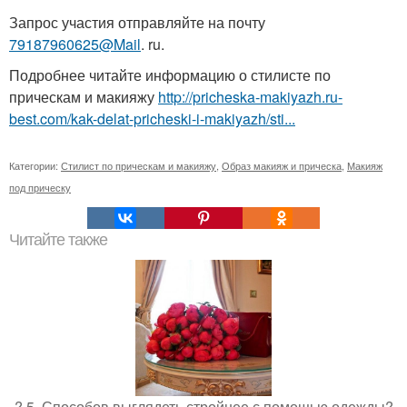
Запрос участия отправляйте на почту
79187960625@Mail
. ru.
Подробнее читайте информацию о стилисте по
прическам и макияжу
http://pricheska-makiyazh.ru-
best.com/kak-delat-pricheski-i-makiyazh/sti...
Категории:
Стилист по прическам и макияжу
,
Образ макияж и прическа
,
Макияж
под прическу
Читайте также
? 5. Способов выглядеть стройнее с помощью одежды?