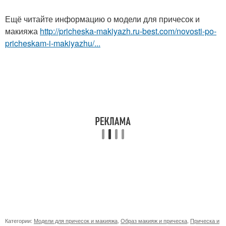
Ещё читайте информацию о модели для причесок и
макияжа
http://pricheska-makiyazh.ru-best.com/novosti-po-
pricheskam-i-makiyazhu/...
Категории:
Модели для причесок и макияжа
,
Образ макияж и прическа
,
Прическа и