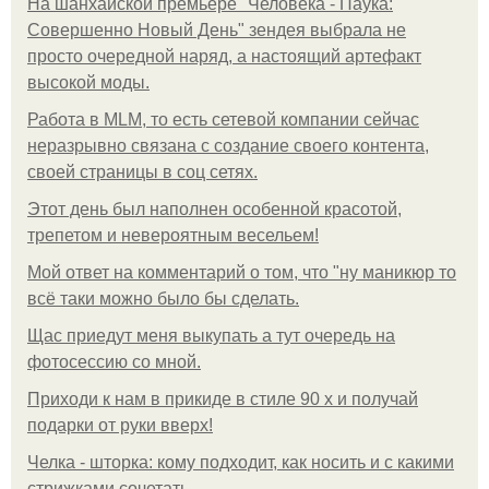
На шанхайской премьере "Человека - Паука:
Совершенно Новый День" зендея выбрала не
просто очередной наряд, а настоящий артефакт
высокой моды.
Работа в MLM, то есть сетевой компании сейчас
неразрывно связана с создание своего контента,
своей страницы в соц сетях.
Этот день был наполнен особенной красотой,
трепетом и невероятным весельем!
Мой ответ на комментарий о том, что "ну маникюр то
всё таки можно было бы сделать.
Щас приедут меня выкупать а тут очередь на
фотосессию со мной.
Приходи к нам в прикиде в стиле 90 х и получай
подарки от руки вверх!
Челка - шторка: кому подходит, как носить и с какими
стрижками сочетать.