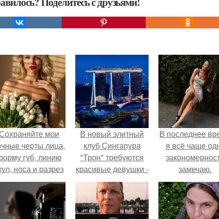
авилось? Поделитесь с друзьями!
Сохраняйте мои
В новый элитный
В последнее вр
очные черты лица,
клуб Сингапура
я всё чаще од
форму губ, линию
"Трон" требуются
закономернос
кул, носа и разрез
красивые девушки -
замечаю.
глаз.
модели для работы
хостесс!