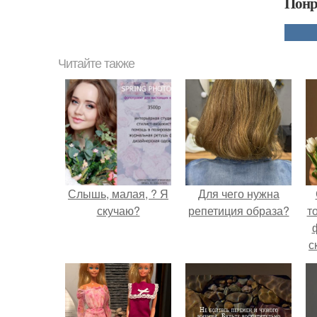
Понр
Читайте также
Слышь, малая, ? Я
Для чего нужна
скучаю?
репетиция образа?
т
с