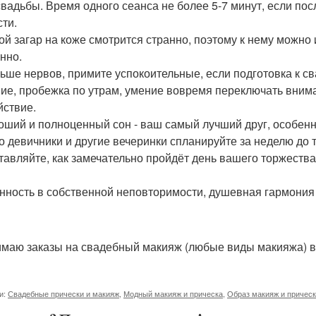
свадьбы. Время одного сеанса не более 5-7 минут, если посл
сти.
мой загар на коже смотрится странно, поэтому к нему можно 
нно.
ньше нервов, примите успокоительные, если подготовка к с
ие, пробежка по утрам, умение вовремя переключать вним
йствие.
роший и полноценный сон - ваш самый лучший друг, особенн
то девичники и другие вечеринки спланируйте за неделю до
тавляйте, как замечательно пройдёт день вашего торжества,
нность в собственной неповторимости, душевная гармония и
маю заказы на свадебный макияж (любые виды макияжа) в
и:
Свадебные прически и макияж
,
Модный макияж и прическа
,
Образ макияж и причес