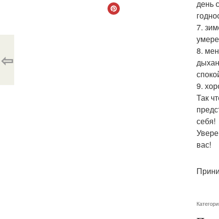
день 
годно
7. зи
умере
8. ме
⇦
дыхан
споко
9. хо
Так ч
предс
себя!
Увере
вас!
Прини
Категори