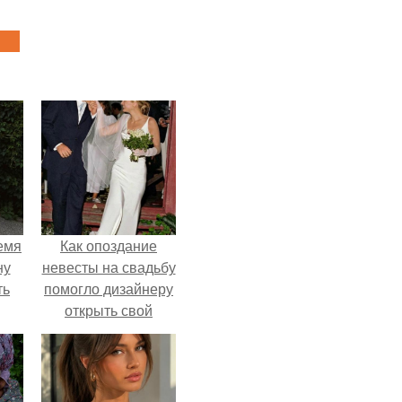
емя
Как опоздание
ну
невесты на свадьбу
ть
помогло дизайнеру
открыть свой
бренд.