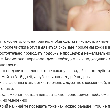
зит к косметологу, например, чтобы сделать чистку, планируй
ак после чистки могут выявиться скрытые проблемы кожи в 
мостоятельно проводить подобные процедуры нежелательно
же. Косметолог порекомендует необходимый и подходящий 
ановления.
чего не давите на лице и теле накануне свадьбы, пожалуйст
мой за 3 - 5 дней, а рубчик заживает до 2 недель.
ли вы склонны к аллергии, то очень аккуратно с косметикой
генами.
адкая, жирная, острая пища, а также провоцируют проблемы 
, но умеренно!
лярий начинайте посещать тоже как можно раньше, чтоб не п