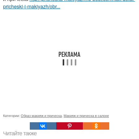
pricheski-i-makiyazh/obr...
Категории:
Образ макияж и прическа
,
Макияж и прическа в салоне
Читайте также