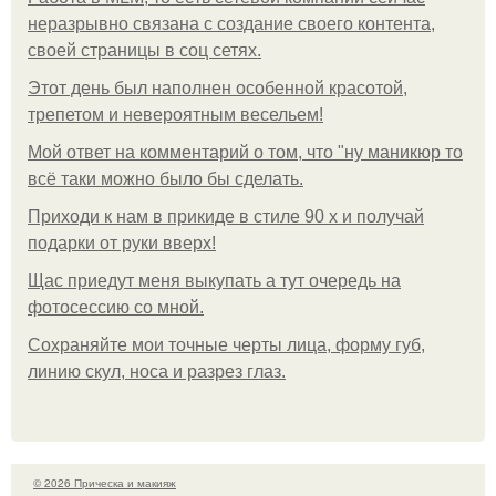
неразрывно связана с создание своего контента,
своей страницы в соц сетях.
Этот день был наполнен особенной красотой,
трепетом и невероятным весельем!
Мой ответ на комментарий о том, что "ну маникюр то
всё таки можно было бы сделать.
Приходи к нам в прикиде в стиле 90 х и получай
подарки от руки вверх!
Щас приедут меня выкупать а тут очередь на
фотосессию со мной.
Сохраняйте мои точные черты лица, форму губ,
линию скул, носа и разрез глаз.
© 2026 Прическа и макияж