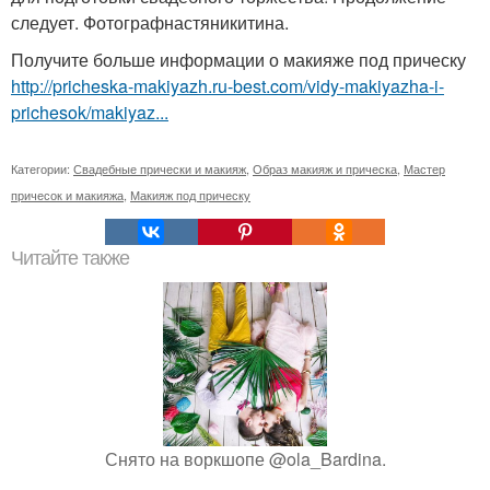
следует. Фотографнастяникитина.
Получите больше информации о макияже под прическу
http://pricheska-makiyazh.ru-best.com/vidy-makiyazha-i-
prichesok/makiyaz...
Категории:
Свадебные прически и макияж
,
Образ макияж и прическа
,
Мастер
причесок и макияжа
,
Макияж под прическу
Читайте также
Снято на воркшопе @ola_Bardina.