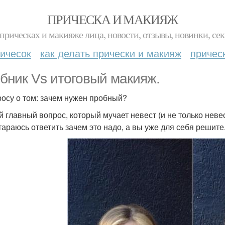
ПРИЧЕСКА И МАКИЯЖ
прическах и макияже лица, новости, отзывы, новинки, сек
ичесок
как делать прически и макияж
причес
бник Vs итоговый макияж.
росу о том: зачем нужен пробный?
 главный вопрос, который мучает невест (и не только невес
тараюсь ответить зачем это надо, а вы уже для себя решите