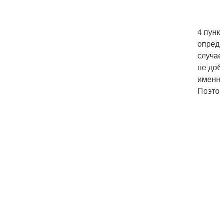
4 пун
опред
случа
не до
именн
Поэто