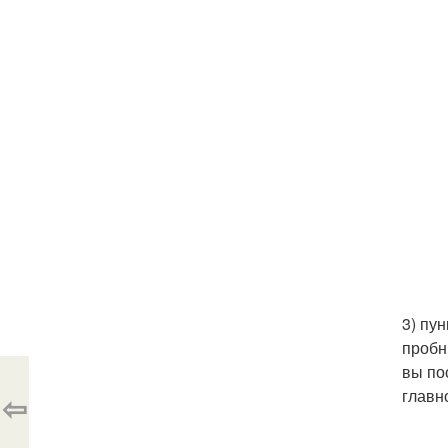
3) пу
пробн
вы по
главн
⇦