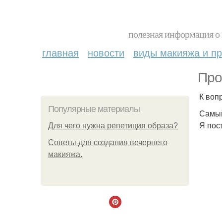
полезная информация о 
главная
новости
виды макияжа и пр
Про
К воп
Популярные материалы
Самый
Я пос
Для чего нужна репетиция образа?
Советы для создания вечернего
макияжа.