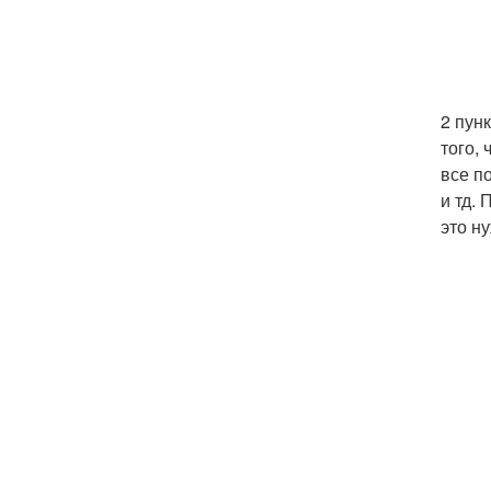
2 пунк
того,
все п
и тд.
это н