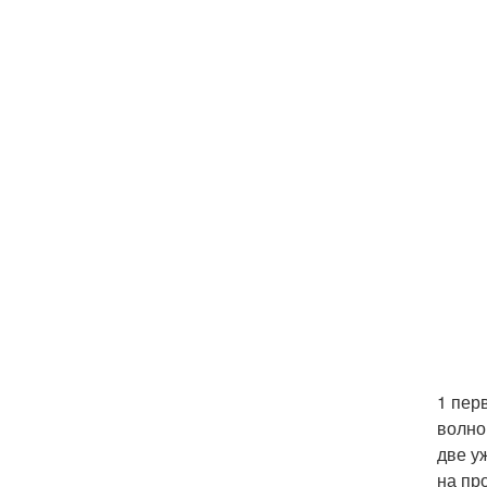
1 пер
волно
две у
на пр