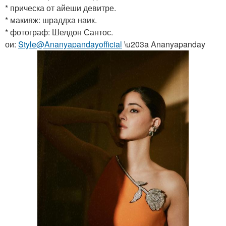
* прическа от айеши девитре.
* макияж: шраддха наик.
* фотограф: Шелдон Сантос.
ои:
Style@Ananyapandayofficial
\u203a Ananyapanday