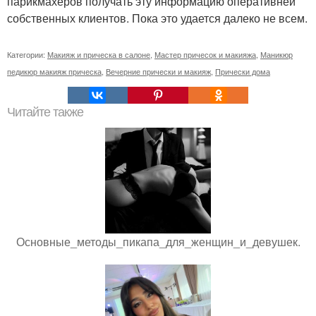
парикмахеров получать эту информацию оперативней
собственных клиентов. Пока это удается далеко не всем.
Категории:
Макияж и прическа в салоне
,
Мастер причесок и макияжа
,
Маникюр
педикюр макияж прическа
,
Вечерние прически и макияж
,
Прически дома
Читайте также
Основные_методы_пикапа_для_женщин_и_девушек.