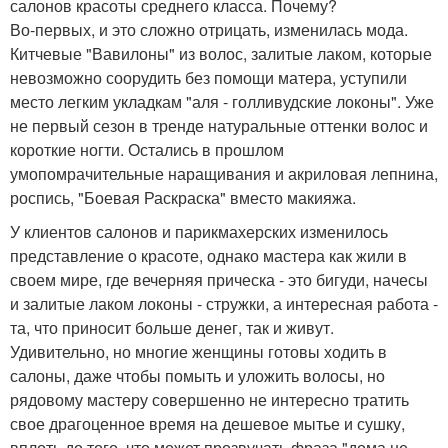
салонов красоты среднего класса. Почему?
Во-первых, и это сложно отрицать, изменилась мода.
Китчевые "Вавилоны" из волос, залитые лаком, которые
невозможно соорудить без помощи матера, уступили
место легким укладкам "аля - голливудские локоны". Уже
не первый сезон в тренде натуральные оттенки волос и
короткие ногти. Остались в прошлом
умопомрачительные наращивания и акриловая лепнина,
роспись, "Боевая Раскраска" вместо макияжа.
У клиентов салонов и парикмахерских изменилось
представление о красоте, однако мастера как жили в
своем мире, где вечерняя прическа - это бигуди, начесы
и залитые лаком локоны - стружки, а интересная работа -
та, что приносит больше денег, так и живут.
Удивительно, но многие женщины готовы ходить в
салоны, даже чтобы помыть и уложить волосы, но
рядовому мастеру совершенно не интересно тратить
свое драгоценное время на дешевое мытье и сушку,
вплоть до того, что может прозвучать фраза "дома не