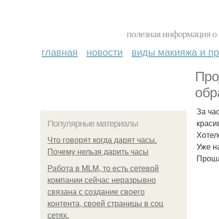
полезная информация о 
главная
новости
виды макияжа и пр
Про
обр
За ча
краси
Популярные материалы
Хотел
Что говорят когда дарят часы.
Уже н
Почему нельзя дарить часы
Прошл
Работа в MLM, то есть сетевой
компании сейчас неразрывно
связана с создание своего
контента, своей страницы в соц
сетях.