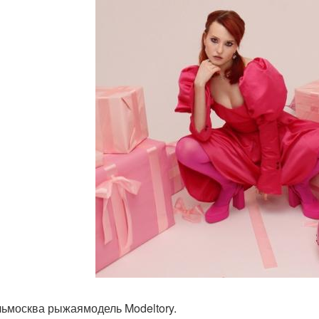
ьмосква рыжаямодель Modeltory.