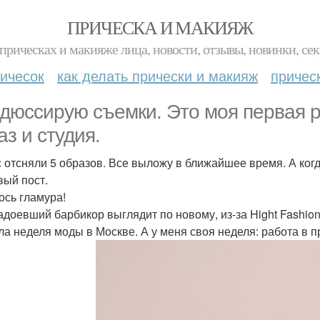
ПРИЧЕСКА И МАКИЯЖ
прическах и макияже лица, новости, отзывы, новинки, сек
ичесок
как делать прически и макияж
причес
дюссирую съемки. Это моя первая ра
аз и студия.
с отсняли 5 образов. Все выложу в ближайшее время. А ког
вый пост.
ось гламура!
адоевший барбикор выглядит по новому, из-за Hight Fashio
а неделя моды в Москве. А у меня своя неделя: работа в пр