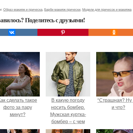
и:
Образ макияж и прическа
,
Барби макияж прически
,
Модели для причесок и макияжа
авилось? Поделитесь с друзьями!
Как сделать такое
В какую погоду
"Страшная? Ну 
фото за пару
носить бомбер.
и что?
минут?
Мужская куртка-
бомбер – с чем
носится