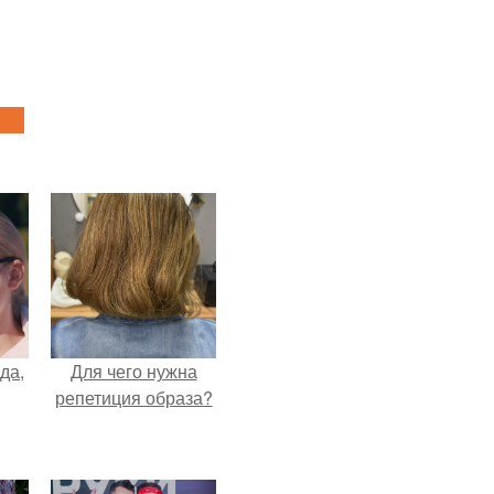
да,
Для чего нужна
репетиция образа?